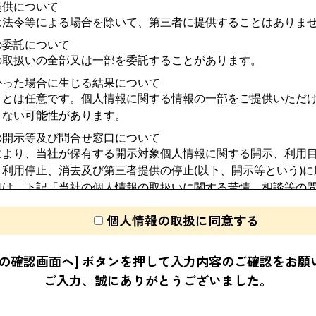
提供について
は法令等による場合を除いて、第三者に提供することはありま
の委託について
の取扱いの全部又は一部を委託することがあります。
かった場合に生じる結果について
ことは任意です。個人情報に関する情報の一部をご提供いただ
きない可能性があります。
の開示等及び問合せ窓口について
により、当社が保有する開示対象個人情報に関する開示、利用
利用停止、消去及び第三者提供の停止(以下、開示等という)に
口は、下記「当社の個人情報の取扱いに関する苦情、相談等の
個人情報の取扱に同意する
できない方法による個人情報の取得について
ビーコン等を用いるなどして、本人が容易に認識できない方法
容の確認画面へ] ボタンを押して入力内容のご確認をお願
ご入力、誠にありがとうございました。
理措置について
については、漏洩、減失又はき損の防止と是正、その他個人情
を講じます。